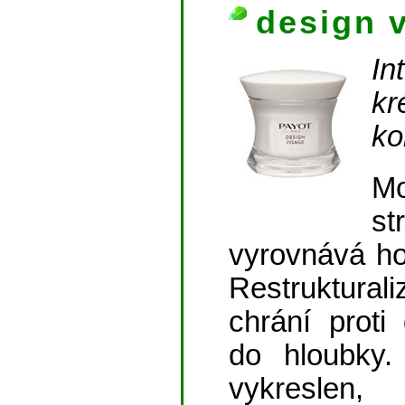
design 
In
k
ko
Mo
s
vyrovnává ho
Restruktura
chrání proti
do hloubky.
vykreslen