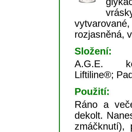
glykac
vrásk
vytvarova
rozjasněná, v
Složení:
A.G.E. ko
Liftiline®; P
Použití:
Ráno a veče
dekolt. Nane
zmáčknutí), 