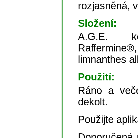
rozjasněná, v
Složení:
A.G.E. ko
Raffermine®, 
limnanthes al
Použití:
Ráno a veče
dekolt.
Použijte apli
Doporučená 