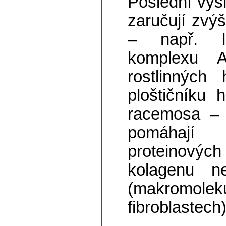
Poslední vý
zaručují zvýš
– např. la
komplexu 
rostlinných
ploštičníku 
racemosa – 
pomáhají 
proteinovýc
kolagenu ne
(makromol
fibroblastech)