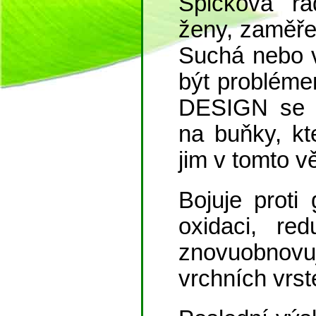
Špičková ř
ženy, zaměřen
Suchá nebo v
být probléme
DESIGN se z
na buňky, kt
jim v tomto v
Bojuje proti 
oxidaci, re
znovuobnov
vrchních vrste