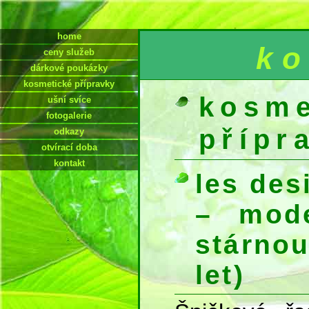
home
ko
ceny služeb
dárkové poukázky
kosmetické přípravky
kosme
ušní svíce
fotogalerie
přípr
odkazy
otvírací doba
kontakt
les des
– mode
stárno
let)