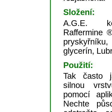
Složení:
A.G.E. ko
Raffermine ®,
pryskyřník
glycerín, Lub
Použití:
Tak často j
silnou vrst
pomocí apli
Nechte půso