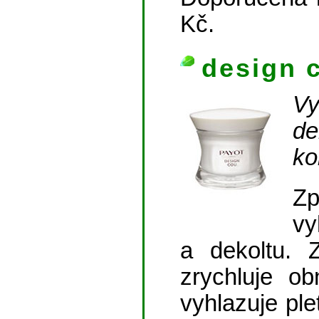
Kč.
design 
V
d
ko
Zp
vy
a dekoltu. 
zrychluje o
vyhlazuje pl