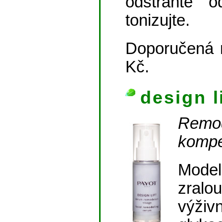
odstraňte 
tonizujte.
Doporučená 
Kč.
design l
Remo
kompe
Model
zralo
výživ