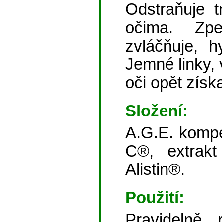
Odstraňuje 
očima. Zpe
zvláčňuje, h
Jemné linky, 
oči opět získa
Složení:
A.G.E. kompe
C®, extrakt
Alistin®.
Použití:
Pravidelně