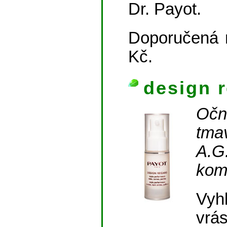
Dr. Payot.
Doporučená 
Kč.
design 
Očn
tma
A.
kom
Vyh
vrá