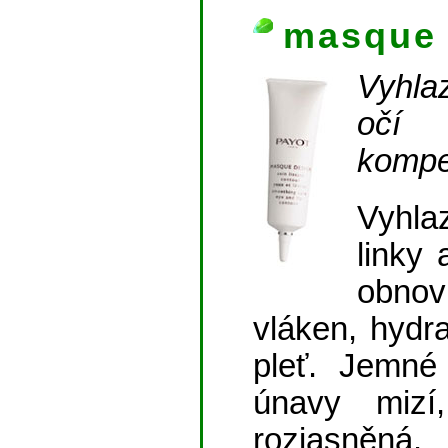
masque 
Vyhla
očí
kompe
Vyhla
linky 
obnov
vláken, hydra
pleť. Jemné
únavy mizí
rozjasněná.